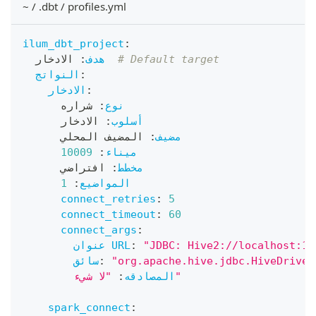
~ / .dbt / profiles.yml
ilum_dbt_project
:
# Default target
 الادخار  
هدف
:
:
النواتج
:
الادخار
نوع
:
 شراره
أسلوب
:
 الادخار
مضيف
:
 المضيف المحلي
ميناء
:
10009
مخطط
:
 افتراضي
المواضيع
:
1
connect_retries
:
5
connect_timeout
:
60
connect_args
:
:
عنوان URL
"org.apache.hive.jdbc.HiveDriver
:
سائق
"لا شيء"
المصادقه
:
spark_connect
: