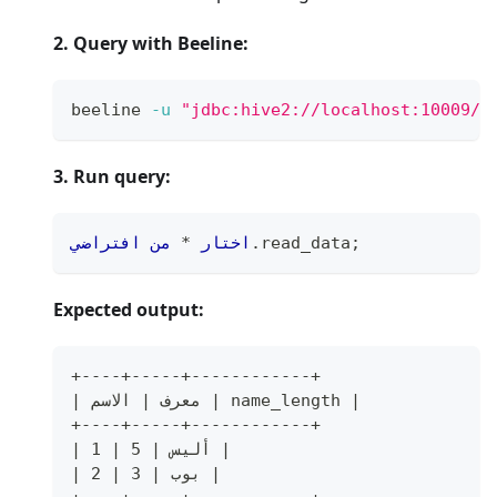
2. Query with Beeline:
beeline 
-u
"jdbc:hive2://localhost:10009/d
3. Run query:
;
read_data
.
اختار
*
من
افتراضي
Expected output:
+----+-----+------------+
| معرف | الاسم | name_length |
+----+-----+------------+
| 1 | أليس | 5 |
| 2 | بوب | 3 |