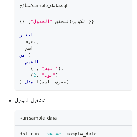
نماذج/sample_data.sql
 }}
{{ تكوين
(
تتحقق
=
"الجدول"
)
اختار
,
  معرف
  اسم
(
من
القيم
,
)
"أليس"
,
1
(
)
"بوب"
,
2
(
)
معرف
,
 اسم
(
 t
مثل
)
تشغيل الموديل:
Run sample_data
dbt run 
--select
 sample_data