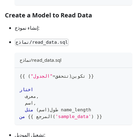
Create a Model to Read Data
إنشاء نموذج:
نماذج/read_data.sql
نماذج/read_data.sql
 }}
{{ تكوين
(
تتحقق
=
"الجدول"
)
اختار
,
  معرف
,
  اسم
 name_length
  طول
(
اسم
)
مثل
 }}
)
'sample_data'
(
 {{ المرجع
من
تشغيل الموديل: