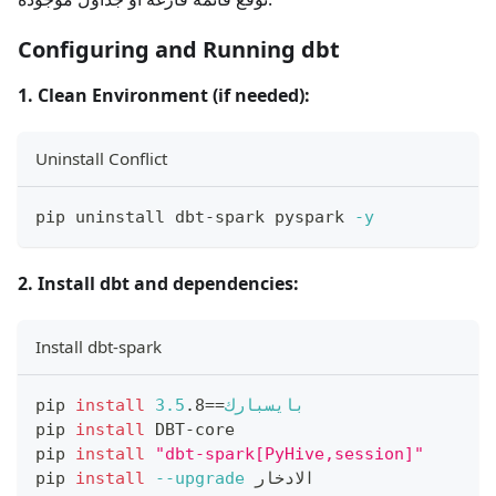
Configuring and Running dbt
1. Clean Environment (if needed):
Uninstall Conflict
pip uninstall dbt-spark pyspark 
-y
2. Install dbt and dependencies:
Install dbt-spark
بايسبارك
==
.8
3.5
install
pip 
pip 
install
 DBT-core
pip 
install
"dbt-spark[PyHive,session]"
 الادخار
--upgrade
install
pip 