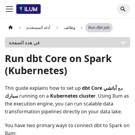
Run dbt Job
وظائف
أدلة المستخدم
في هذه الصفحة
Run dbt Core on Spark
(Kubernetes)
مع
أباتشي
dbt Core
This guide explains how to set up
. Using Ilum as
Kubernetes cluster
running on a
سبارك
the execution engine, you can run scalable data
transformation pipelines directly on your data lake.
You have two primary ways to connect dbt to Spark on
Ilum: