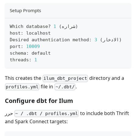
Setup Prompts
)
شراره
(
1
Which database? 
host: localhost
)
الادخار
(
3
Desired authentication method: 
port: 
10009
schema: default
threads: 
1
This creates the
directory and a
ilum_dbt_project
file in
.
profiles.yml
~/.dbt/
Configure dbt for Ilum
to include both Thrift
حرر
~ / .dbt / profiles.yml
and Spark Connect targets: