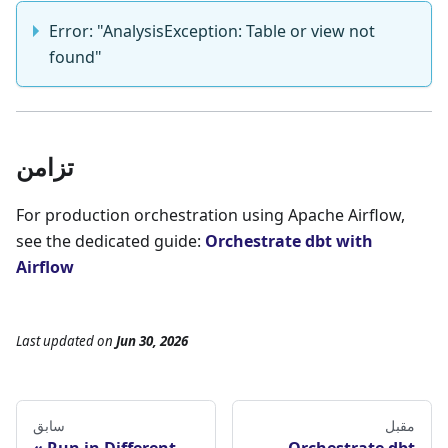
Error: "AnalysisException: Table or view not
found"
تزامن
For production orchestration using Apache Airflow,
see the dedicated guide:
Orchestrate dbt with
Airflow
Last updated
on
Jun 30, 2026
مقبل
سابق
Run in Different
Orchestrate dbt