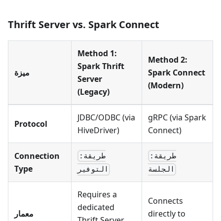
Thrift Server vs. Spark Connect
Method 1:
Method 2:
Spark Thrift
Spark Connect
ميزة
Server
(Modern)
(Legacy)
JDBC/ODBC (via
gRPC (via Spark
Protocol
HiveDriver)
Connect)
Connection
طريقة:
طريقة:
Type
الجلسة
التوفير
Requires a
Connects
dedicated
directly to
معمار
Thrift Server