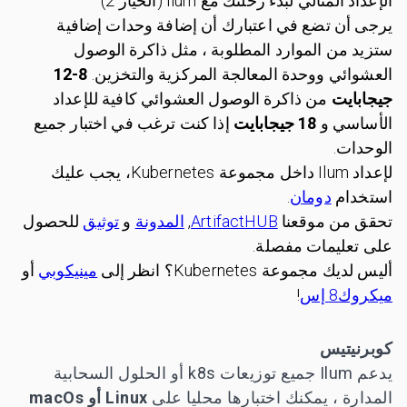
الإعداد المثالي لبدء رحلتك مع Ilum (الخيار 2)
يرجى أن تضع في اعتبارك أن إضافة وحدات إضافية
ستزيد من الموارد المطلوبة ، مثل ذاكرة الوصول
العشوائي ووحدة المعالجة المركزية والتخزين.
8-12
جيجابايت
من ذاكرة الوصول العشوائي كافية للإعداد
الأساسي و
18 جيجابايت
إذا كنت ترغب في اختبار جميع
الوحدات.
لإعداد Ilum داخل مجموعة Kubernetes، يجب عليك
استخدام
دومان
.
تحقق من موقعنا
ArtifactHUB
,
المدونة
و
توثيق
للحصول
على تعليمات مفصلة.
أليس لديك مجموعة Kubernetes؟ انظر إلى
مينيكوبي
أو
ميكروك8 إس
!
كوبرنيتيس
يدعم Ilum جميع توزيعات k8s أو الحلول السحابية
المدارة ، يمكنك اختبارها محليا على
Linux أو macOs