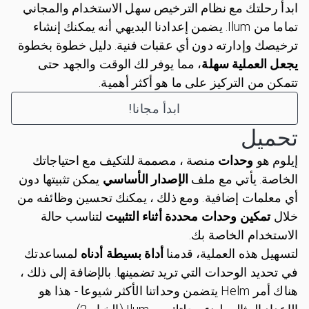
ابدأ رحلتك مع نظام الترخيص سهل الاستخدام والمجاني
تماما من Ilum. يضمن إعدادنا البديهي أنه يمكنك إنشاء
ترخيصك وإدارته دون أي عقبات فنية. دليل خطوة بخطوة
يجعل العملية سهلة
، مما يوفر لك الوقت والجهد حتى
تتمكن من التركيز على ما هو أكثر أهمية.
ابدأ مجانا!
تحميل
إيلوم هو
وحدات
منصة ، مصممة للتكيف مع احتياجاتك
الخاصة. يأتي مع ملف
الإصدار الأساسي
يمكن تثبيتها دون
أي معلمات إضافية. ومع ذلك ، يمكنك تحسين وظائفه من
خلال
تمكين وحدات محددة أثناء التثبيت
لتناسب حالة
الاستخدام الخاصة بك.
لتسهيل هذه العملية، قدمنا
أداة بسيطة أدناه
لمساعدتك
في تحديد الوحدات التي تريد تضمينها. بالإضافة إلى ذلك ،
هناك أمر Helm يتضمن وحداتنا الأكثر شيوعا - هذا هو