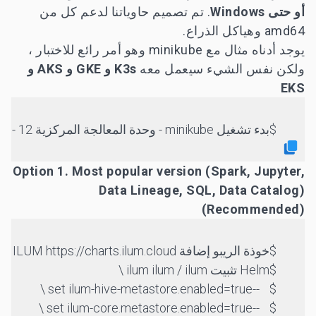
أو حتى Windows
. تم تصميم حاوياتنا لدعم كل من
amd64 وهياكل الذراع.
يوجد أدناه مثال مع minikube وهو أمر رائع للاختبار ،
ولكن نفس الشيء سيعمل معه
K3s و GKE و AKS و
EKS
بدء تشغيل minikube - وحدة المعالجة المركزية 12 - الذاكرة 18192 - الإضافات المقاييس الخادم
Option 1. Most popular version (Spark, Jupyter,
Data Lineage, SQL, Data Catalog)
(Recommended)
خوذة الريبو إضافة ILUM https://charts.ilum.cloud
Helm تثبيت ilum ilum / ilum \
	--set ilum-hive-metastore.enabled=true \
	--set ilum-core.metastore.enabled=true \