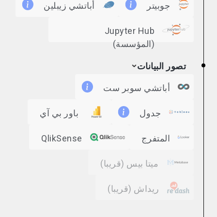
جوبيتر
أباتشي زيبلين
Jupyter Hub
(المؤسسة)
تصور البيانات
أباتشي سوبر ست
جدول
باور بي آي
المتفرج
QlikSense
ميتا بيس
(قريبا)
ريداش
(قريبا)