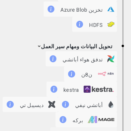
تخزين Azure Blob
HDFS
تحويل البيانات ومهام سير العمل
تدفق هواء أباتشي
ن8ن
kestra
أباتشي نيفي
ديسيبل تي
بركه