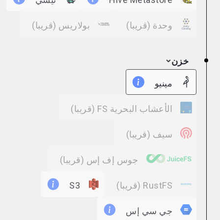
وحدة
(قريبا)
بولاريس
(قريبا)
خزن
مينيو
الأعشاب البحرية FS
(قريبا)
سيف
(قريبا)
جوس إف إس
(قريبا)
RustFS
(قريبا)
S3
جي سي إس