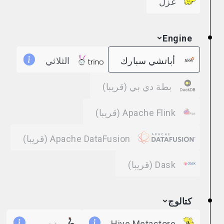
غزل
Engine
أباتشي سبارك
الثلاثي
بطة دي بي
(قريبا)
Apache Flink
(قريبا)
Apache DataFusion
(قريبا)
Dask
(قريبا)
كتالوج
Hive Metastore
نيسي