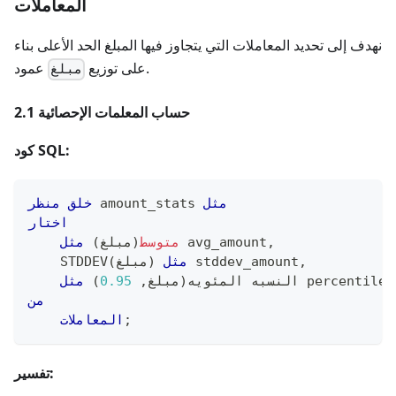
المعاملات
نهدف إلى تحديد المعاملات التي يتجاوز فيها المبلغ الحد الأعلى بناء
عمود.
على توزيع
مبلغ
2.1 حساب المعلمات الإحصائية
كود SQL:
مثل
 amount_stats 
خلق
منظر
اختار
,
 avg_amount
متوسط
(
مبلغ
)
مثل
,
 stddev_amount
مثل
)
مبلغ
(
    STDDEV
 percentile_
    النسبه المئويه
(
مبلغ
,
0.95
)
مثل
من
;
المعاملات
تفسير: