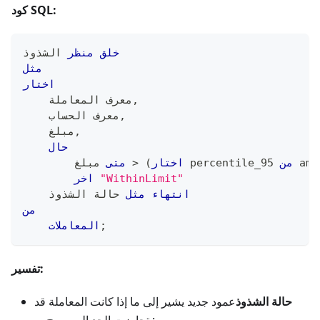
كود SQL:
خلق
منظر
 الشذوذ
مثل
اختار
,
    معرف المعاملة
,
    معرف الحساب
,
    مبلغ
حال
 amo
من
 percentile_95 
اختار
(
>
 مبلغ 
متى
"WithinLimit"
اخر
انتهاء
مثل
 حالة الشذوذ
من
;
المعاملات
تفسير:
حالة الشذوذ
عمود جديد يشير إلى ما إذا كانت المعاملة قد
تجاوزت الحد المسموح به.: