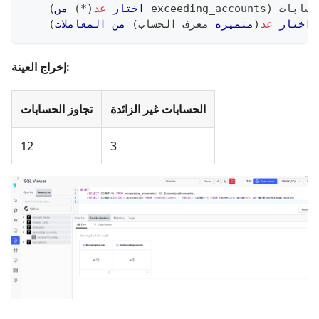
حسابات
)
 exceeding_accounts
اختار
عد
(
*
)
من
(
)
اختار
عد
(
متميزه
 معرف الحساب
)
من
المعاملات
(
إخراج العينة:
الحسابات غير الزائدة
تجاوز الحسابات
12
3