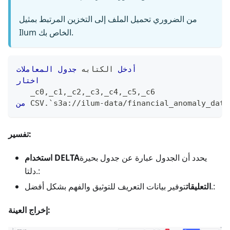
من الضروري تحميل الملف إلى التخزين المرتبط بمثيل
Ilum الخاص بك.
أدخل
 الكتابه 
جدول
المعاملات
اختار
   _c0
,
_c1
,
_c2
,
_c3
,
_c4
,
_c5
,
_c6
s3a://ilum-data/financial_anomaly_data
`
.
 CSV
من
تفسير:
يحدد أن الجدول عبارة عن جدول بحيرة
استخدام DELTA
دلتا.:
توفير بيانات التعريف للتوثيق والفهم بشكل أفضل.:
التعليقات
إخراج العينة: