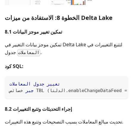
الخطوة 8: الاستفادة من ميزات Delta Lake
8.1 تمكين تغيير موجز البيانات
تمكين موجز بيانات التغيير في Delta Lake لتتبع التغييرات في
جدول.
المعاملات
كود SQL:
تغيير
جدول
المعاملات
ح
=
enableChangeDataFeed 
.
الدلتا
(
 خصائص TBL 
جبر
8.2 إجراء التحديثات وتتبع التغييرات
تحديث مبالغ المعاملات بسبب التصحيحات وتتبع هذه التغييرات.