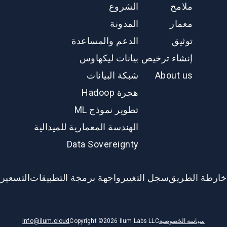
ملامح
الشروع
معمار
المدونة
توثيق
الدعم والمساعدة
إنشاء ترخيص
بيانات ليكهاوس
About us
شبكة البيانات
هجرة Hadoop
تطوير نموذج ML
الهندسة المعمارية للميدالية
Data Sovereignty
خارطة الطريق
سجل التغيير
واجهة برمجة التطبيقات
التسعير
سياسة الخصوصية
Ilum Labs LLC
2026
Copyright ©
info@ilum.cloud