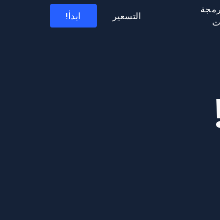
رمجة
التسعير
ابدأ!
ت