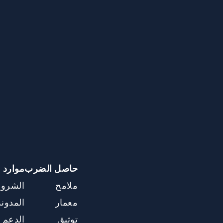
ZH-HANS
حاصل الضرب
موارد
ملامح
الشرو
معمار
المدونة
توثيق
الدعم 