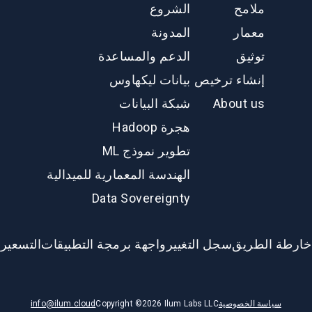
ملامح
الشروع
معمار
المدونة
توثيق
الدعم والمساعدة
إنشاء ترخيص
بيانات ليكهاوس
About us
شبكة البيانات
هجرة Hadoop
تطوير نموذج ML
الهندسة المعمارية للميدالية
Data Sovereignty
خارطة الطريق
سجل التغيير
واجهة برمجة التطبيقات
التسعير
سياسة الخصوصية
Ilum Labs LLC
2026
Copyright ©
info@ilum.cloud