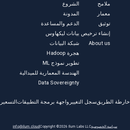
ملامح
الشروع
معمار
المدونة
توثيق
الدعم والمساعدة
إنشاء ترخيص
بيانات ليكهاوس
About us
شبكة البيانات
هجرة Hadoop
تطوير نموذج ML
الهندسة المعمارية للميدالية
Data Sovereignty
خارطة الطريق
سجل التغيير
واجهة برمجة التطبيقات
التسعير
سياسة الخصوصية
Ilum Labs LLC
2026
Copyright ©
info@ilum.cloud